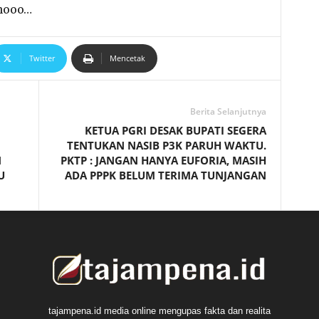
lhooo…
Twitter
Mencetak
Berita Selanjutnya
KETUA PGRI DESAK BUPATI SEGERA
TENTUKAN NASIB P3K PARUH WAKTU.
N
PKTP : JANGAN HANYA EUFORIA, MASIH
U
ADA PPPK BELUM TERIMA TUNJANGAN
tajampena.id media online mengupas fakta dan realita