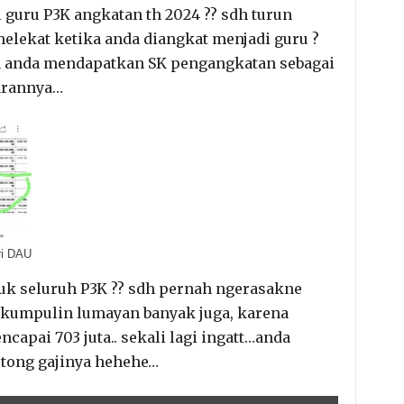
guru P3K angkatan th 2024 ?? sdh turun
melekat ketika anda diangkat menjadi guru ?
ma anda mendapatkan SK pengangkatan sebagai
arannya…
ri DAU
uk seluruh P3K ?? sdh pernah ngerasakne
dikumpulin lumayan banyak juga, karena
capai 703 juta.. sekali lagi ingatt…anda
tong gajinya hehehe…