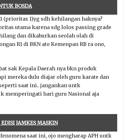
NTUK BOSDA
 (prioritas 1)yg sdh kehilangan haknya?
oritas utama karena sdg lolos passing grade
 hilang dan dikaburkan seolah olah di
longan R1 di BKN ato Kemenpan RB ra ono,
jabat sak Kepala Daerah nya bkn produk
api mereka dulu diajar oleh guru karate dan
perti saat ini.. jangankan untk
k memperingati hari guru Nasional aja
EDISI JAMKES MASKIN
 fenomena saat ini, ojo mengharap APH untk