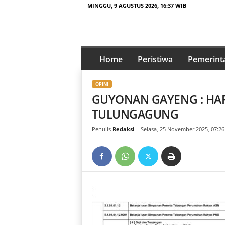
MINGGU, 9 AGUSTUS 2026, 16:37 WIB
t
a
Home
Peristiwa
Pemerint
j
a
OPINI
m
GUYONAN GAYENG : HA
p
e
TULUNGAGUNG
n
Penulis
Redaksi
-
Selasa, 25 November 2025, 07:26
a
.
i
d