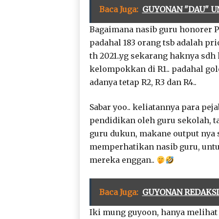
Baca Juga:
GUYONAN "DAU" U
Bagaimana nasib guru honorer P1
padahal 183 orang tsb adalah pri
th 2021..yg sekarang haknya sdh
kelompokkan di R1.. padahal go
adanya tetap R2, R3 dan R4..
Sabar yoo.. keliatannya para pe
pendidikan oleh guru sekolah, t
guru dukun, makane output nya se
memperhatikan nasib guru, untu
mereka enggan..
Baca Juga:
GUYONAN REDAKSI 
Iki mung guyoon, hanya melihat