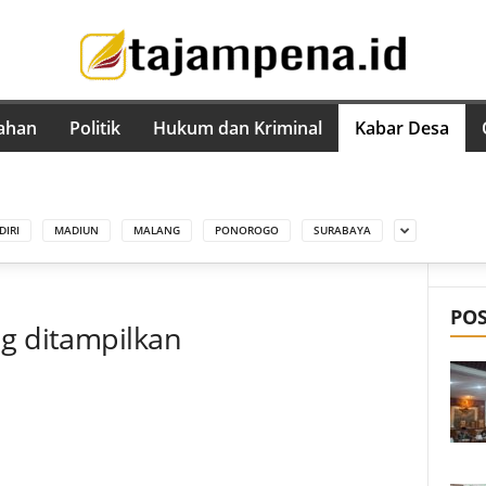
ahan
Politik
Hukum dan Kriminal
Kabar Desa
DIRI
MADIUN
MALANG
PONOROGO
SURABAYA
PO
ng ditampilkan