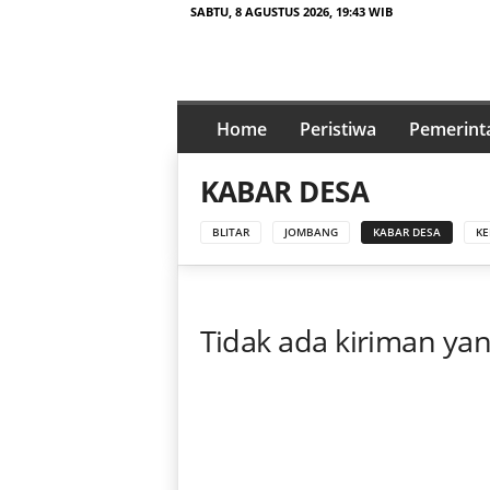
SABTU, 8 AGUSTUS 2026, 19:43 WIB
t
a
Home
Peristiwa
Pemerint
j
a
KABAR DESA
m
p
BLITAR
JOMBANG
KABAR DESA
KE
e
n
a
.
Tidak ada kiriman ya
i
d