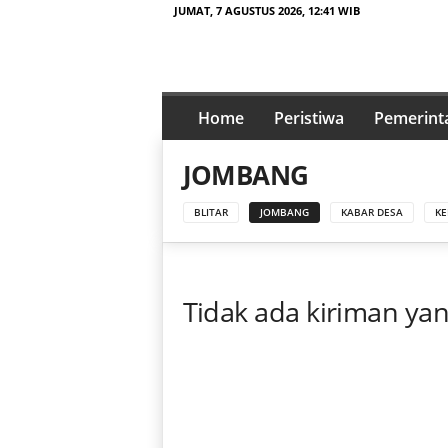
JUMAT, 7 AGUSTUS 2026, 12:41 WIB
t
a
Home
Peristiwa
Pemerint
j
a
JOMBANG
m
p
BLITAR
JOMBANG
KABAR DESA
KE
e
n
a
.
Tidak ada kiriman ya
i
d