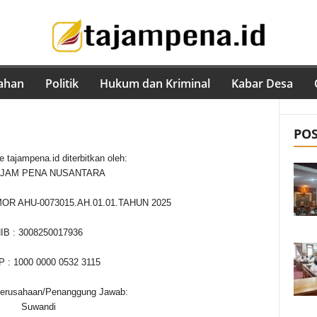
ahan
Politik
Hukum dan Kriminal
Kabar Desa
PO
 tajampena.id diterbitkan oleh:
AJAM PENA NUSANTARA
R AHU-0073015.AH.01.01.TAHUN 2025
IB : 3008250017936
 : 1000 0000 0532 3115
erusahaan/Penanggung Jawab:
Suwandi