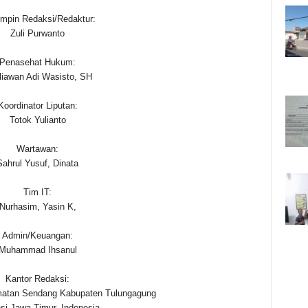
mpin Redaksi/Redaktur:
Zuli Purwanto
Penasehat Hukum:
liawan Adi Wasisto, SH
Koordinator Liputan:
Totok Yulianto
Wartawan:
Sahrul Yusuf, Dinata
Tim IT:
Nurhasim, Yasin K,
Admin/Keuangan:
Muhammad Ihsanul
Kantor Redaksi:
atan Sendang Kabupaten Tulungagung
nsi Jawa Timur, Indonesia