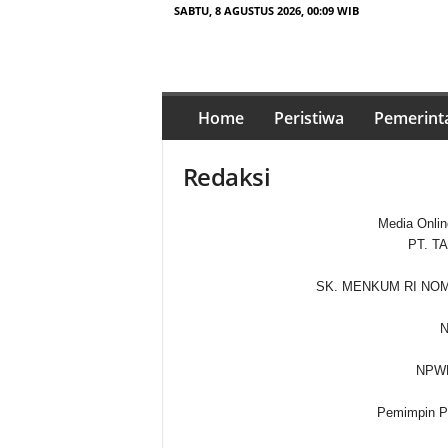
SABTU, 8 AGUSTUS 2026, 00:09 WIB
t
a
Home
Peristiwa
Pemerint
j
a
Redaksi
m
p
e
Media Online
n
PT. T
a
.
SK. MENKUM RI NOMO
i
d
N
NPWP
Pemimpin P