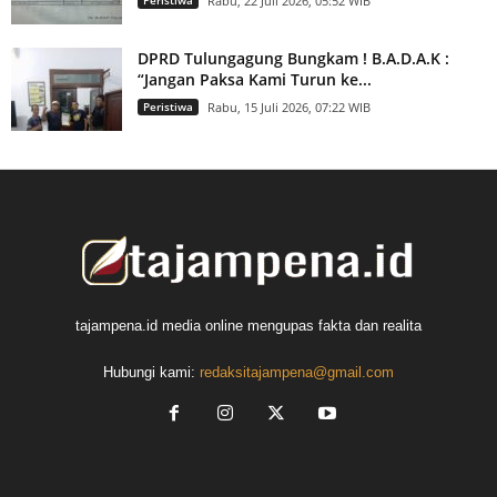
Rabu, 22 Juli 2026, 05:52 WIB
DPRD Tulungagung Bungkam ! B.A.D.A.K :
“Jangan Paksa Kami Turun ke...
Peristiwa
Rabu, 15 Juli 2026, 07:22 WIB
tajampena.id media online mengupas fakta dan realita
Hubungi kami:
redaksitajampena@gmail.com