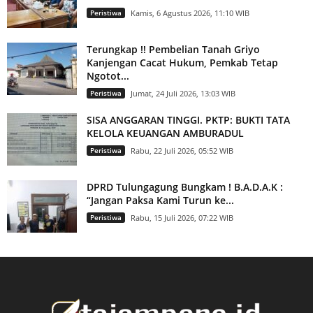
Peristiwa
Kamis, 6 Agustus 2026, 11:10 WIB
Terungkap !! Pembelian Tanah Griyo
Kanjengan Cacat Hukum, Pemkab Tetap
Ngotot...
Peristiwa
Jumat, 24 Juli 2026, 13:03 WIB
SISA ANGGARAN TINGGI. PKTP: BUKTI TATA
KELOLA KEUANGAN AMBURADUL
Peristiwa
Rabu, 22 Juli 2026, 05:52 WIB
DPRD Tulungagung Bungkam ! B.A.D.A.K :
“Jangan Paksa Kami Turun ke...
Peristiwa
Rabu, 15 Juli 2026, 07:22 WIB