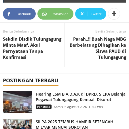
Facebook
WhatsApp
Twitter
Berita Sebelumnya
Berita Selanjutnya
Sekdin Disdik Tulungagung
Parah..!! Buah Naga MBG
Minta Maaf, Akui
Berbelatung Dibagikan ke
Pernyataan Tanpa
Siswa PAUD di
Konfirmasi
Tulungagung
POSTINGAN TERBARU
Hearing LSM B.A.D.A.K di DPRD, SILPA Belanja
Pegawai Tulungagung Kembali Disorot
Peristiwa
Kamis, 6 Agustus 2026, 11:14 WIB
SILPA 2025 TEMBUS HAMPIR SETENGAH
MILYAR MENUAI SOROTAN