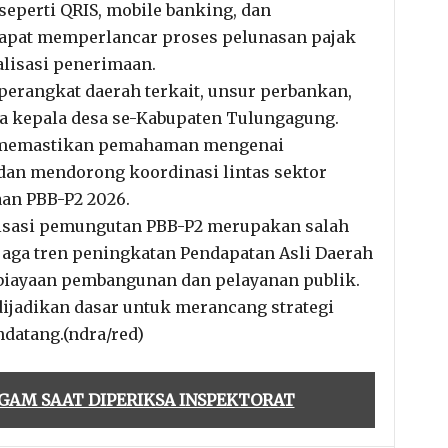
seperti QRIS, mobile banking, dan
dapat memperlancar proses pelunasan pajak
lisasi penerimaan.
n perangkat daerah terkait, unsur perbankan,
ta kepala desa se-Kabupaten Tulungagung.
h memastikan pemahaman mengenai
n mendorong koordinasi lintas sektor
an PBB-P2 2026.
isasi pemungutan PBB-P2 merupakan salah
jaga tren peningkatan Pendapatan Asli Daerah
biayaan pembangunan dan pelayanan publik.
ijadikan dasar untuk merancang strategi
ndatang.(ndra/red)
RAGAM SAAT DIPERIKSA INSPEKTORAT