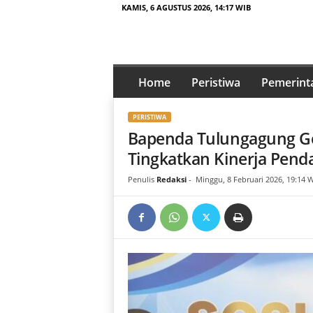
KAMIS, 6 AGUSTUS 2026, 14:17 WIB
t
a
Home
Peristiwa
Pemerint
j
a
PERISTIWA
m
Bapenda Tulungagung Ge
p
e
Tingkatkan Kinerja Pen
n
Penulis
Redaksi
-
Minggu, 8 Februari 2026, 19:14 
a
.
i
d