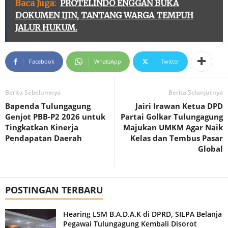
Baca Juga:
PROTELINDO ENGGAN BUKA
DOKUMEN IJIN, TANTANG WARGA TEMPUH
JALUR HUKUM.
Facebook
WhatsApp
Twitter
Berita Sebelumnya
Berita Selanjutnya
Bapenda Tulungagung
Jairi Irawan Ketua DPD
Genjot PBB-P2 2026 untuk
Partai Golkar Tulungagung
Tingkatkan Kinerja
Majukan UMKM Agar Naik
Pendapatan Daerah
Kelas dan Tembus Pasar
Global
POSTINGAN TERBARU
Hearing LSM B.A.D.A.K di DPRD, SILPA Belanja
Pegawai Tulungagung Kembali Disorot