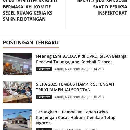
VIRAL..!! PROTES KS BARU
NEKAT..! JUAL SERAGAM
BERMASALAH, KOMITE
SAAT DIPERIKSA
SEGEL RUANG KERJA KS
INSPEKTORAT
SMKN REJOTANGAN
POSTINGAN TERBARU
Hearing LSM B.A.D.A.K di DPRD, SILPA Belanja
Pegawai Tulungagung Kembali Disorot
Peristiwa
Kamis, 6 Agustus 2026, 11:14 WIB
SILPA 2025 TEMBUS HAMPIR SETENGAH
TRILYUN MENUAI SOROTAN
Peristiwa
Kamis, 6 Agustus 2026, 11:10 WIB
Terungkap !! Pembelian Tanah Griyo
Kanjengan Cacat Hukum, Pemkab Tetap
Ngotot...