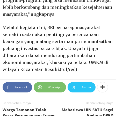
program-program yang bisa membantu UMKM agar
lebih berkembang dan meningkatkan kesejahteraan
masyarakat,” ungkapnya.
Melalui kegiatan ini, BRI berharap masyarakat
semakin sadar akan pentingnya perencanaan
keuangan yang matang serta mampu memanfaatkan
peluang investasi secara bijak. Upaya ini juga
diharapkan dapat mendorong pertumbuhan
ekonomi masyarakat, khususnya pelaku UMKM di
wilayah Kecamatan Besuki.(rul/red)
Facebook
WhatsApp
Twitter
Berita Sebelumnya
Berita Selanjutnya
Warga Tamanan Tolak
Mahasiswa UIN SATU Segel
Keras Perpanjangan Tower
Gedung DPRD