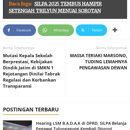
Baca Juga:
SILPA 2025 TEMBUS HAMPIR
SETENGAH TRILYUN MENUAI SOROTAN
Facebook
WhatsApp
Twitter
Berita Sebelumnya
Berita Selanjutnya
Mutasi Kepala Sekolah
MASSA TERIAKI MARSONO,
Berprestasi, Kebijakan
TUDING LEMAHNYA
Dindik Jatim di SMKN 1
PENGAWASAN DEWAN
Rejotangan Dinilai Tabrak
Regulasi dan Korbankan
Transparansi
POSTINGAN TERBARU
Hearing LSM B.A.D.A.K di DPRD, SILPA Belanja
Pegawai Tulungagung Kembali Disorot