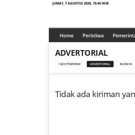
JUMAT, 7 AGUSTUS 2026, 15:45 WIB
t
a
Home
Peristiwa
Pemerint
j
a
ADVERTORIAL
m
p
! БЕЗ РУБРИКИ
ADVERTORIAL
BUDAYA
e
n
a
.
Tidak ada kiriman ya
i
d