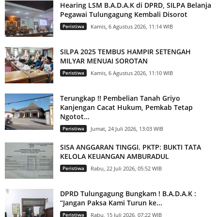
Hearing LSM B.A.D.A.K di DPRD, SILPA Belanja
Pegawai Tulungagung Kembali Disorot
Peristiwa
Kamis, 6 Agustus 2026, 11:14 WIB
SILPA 2025 TEMBUS HAMPIR SETENGAH
MILYAR MENUAI SOROTAN
Peristiwa
Kamis, 6 Agustus 2026, 11:10 WIB
Terungkap !! Pembelian Tanah Griyo
Kanjengan Cacat Hukum, Pemkab Tetap
Ngotot...
Peristiwa
Jumat, 24 Juli 2026, 13:03 WIB
SISA ANGGARAN TINGGI. PKTP: BUKTI TATA
KELOLA KEUANGAN AMBURADUL
Peristiwa
Rabu, 22 Juli 2026, 05:52 WIB
DPRD Tulungagung Bungkam ! B.A.D.A.K :
“Jangan Paksa Kami Turun ke...
Peristiwa
Rabu, 15 Juli 2026, 07:22 WIB